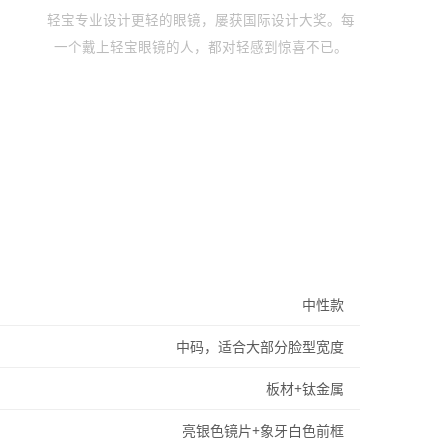
轻宝专业设计更轻的眼镜，屡获国际设计大奖。每
一个戴上轻宝眼镜的人，都对轻感到惊喜不已。
中性款
中码，适合大部分脸型宽度
板材+钛金属
亮银色镜片+象牙白色前框