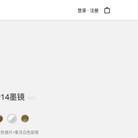
登录 · 注册
P14墨镜
#
397
银色镜片+象牙白色前框