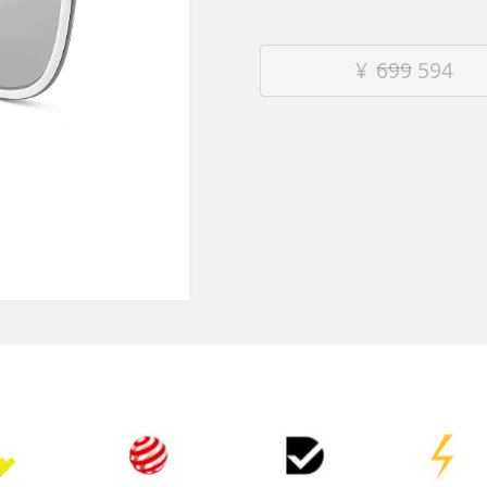
¥
699
594