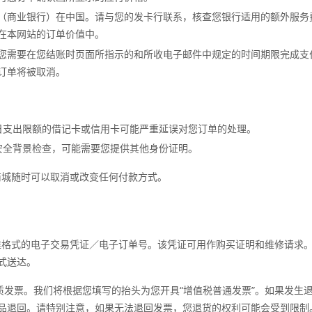
（商业银行）在中国。请与您的发卡行联系，核查您银行适用的额外服务
在本网站的订单价值中。
您需要在您结账时页面所指示的和所收电子邮件中规定的时间期限完成支付（
订单将被取消。
日支出限额的借记卡或信用卡可能严重延误对您订单的处理。
安全背景检查，可能需要您提供其他身份证明。
官网商城随时可以取消或改变任何付款方式。
出具标准格式的电子交易凭证／电子订单号。该凭证可用作购买证明和维修请求
式送达。
e 纸质发票。我们将根据您填写的抬头为您开具“增值税普通发票”。如果发
品退回。请特别注意，如果无法退回发票，您退货的权利可能会受到限制