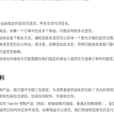
商城产品由指定的送货员送货。所有交货均须签名。
装运，如果一个订单中包含多个商品，可能会导致多次送货。
运商会留下联系方式，通知您联系送货员以安排一个更为方便的送货日期
单送至您的办公地址。请注意，如果您如此决定，货物可能由收发部门接
许送货至邮箱。
送地址的接收方可能需要向我们指定的承运人提供买方或者订单所列接受
权利
制产品，我们遵守中国三包规定，为消费者提供自收货日起 7 天内的退
原始包装形式退回，包括任何配件、手册和文件。
的 Tapole 预制产品（例如：单独销售的镜架、普通太阳眼镜等），
 个自然日的时间无条件退货。如果物品可以退货，我们将按照您原先的支