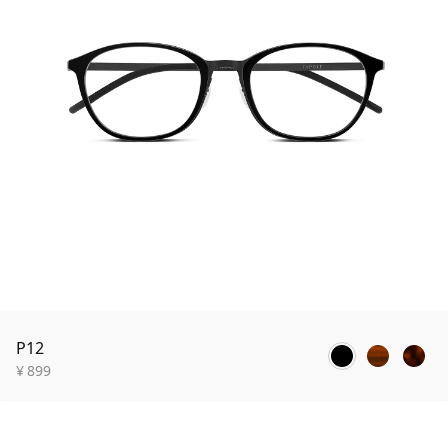
P12
¥
899