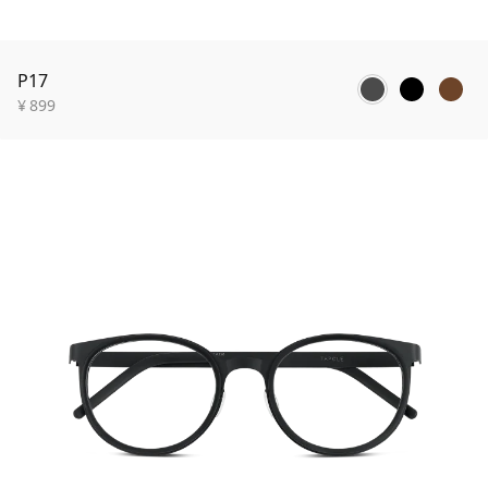
P17
¥
899