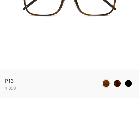
P13
¥
899