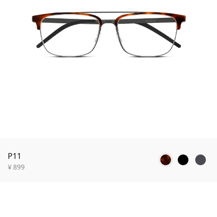
P11
¥
899