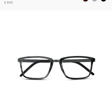
¥
899