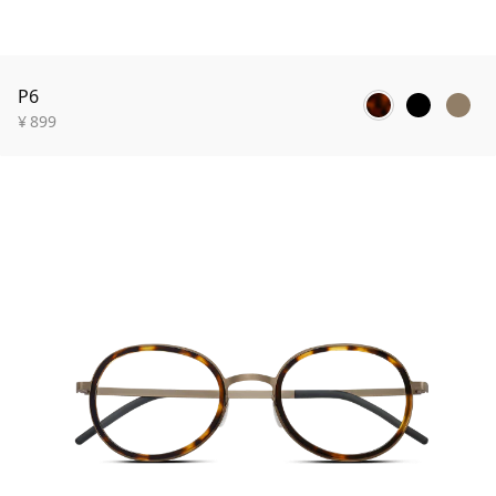
P6
¥
899