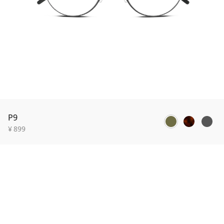
P9
¥
899