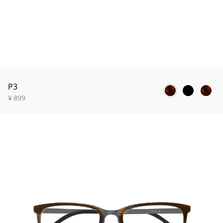
P3
¥
899