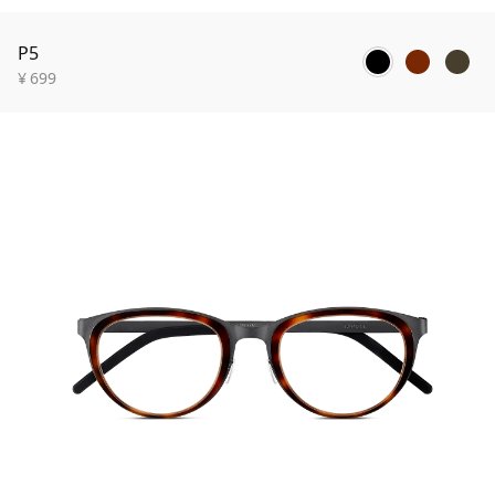
P5
¥
699