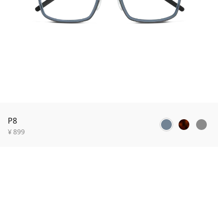
P8
¥
899