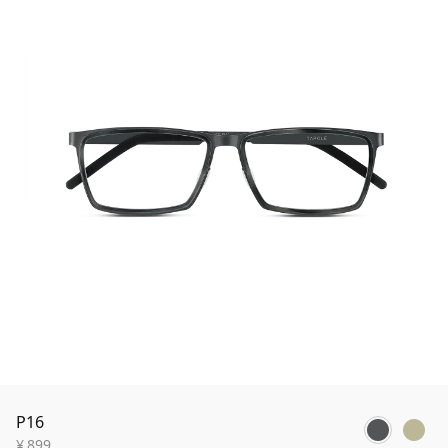
P16
¥
899