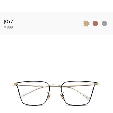
JOY7
¥
899