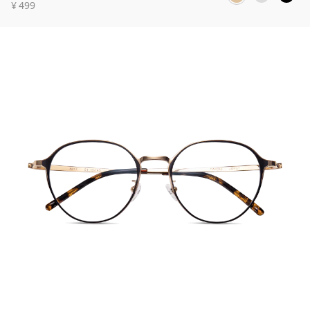
¥
499