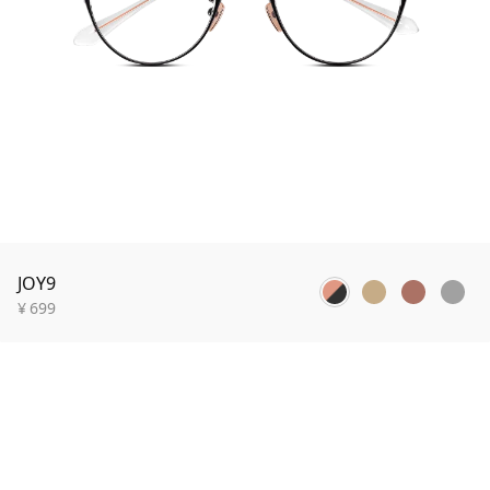
JOY9
¥
699