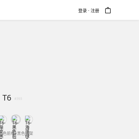
登录 · 注册
T6
#
393
黑色前框+黑色镜架