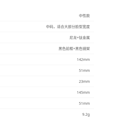
中性款
中码，适合大部分脸型宽度
尼龙+钛金属
黑色前框+黑色镜架
142
mm
51
mm
23
mm
145
mm
51
mm
9.2
g